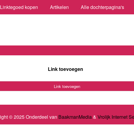
Linktegoed kopen
Artikelen
Alle dochterpagina's
Link toevoegen
Link toevoegen
ight © 2025 Onderdeel van
BaakmanMedia
&
Vrolijk Internet S